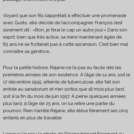
Voyant que son fils s’apprêtait à effectuer une promenade
avec Gusto, elle décide de l’accompagner. François s’est
sûrement dit : «Bon, je ferai le cap un autre jour.» Dans son
esprit, bien que très active, sa mère maintenant âgée de
83 ans ne se frotterait pas à cette ascension. C’est bien mal
connaître sa génitrice…
Pour la petite histoire, Réjane ne l’a pas eu facile dès les
premières années de son existence. À l’âge de 14 ans, soit le
17 décembre 1955, atteinte de tuberculose, elle fait son
entrée au sanatorium et n’en sortira que 18 mois plus tard,
soit à la fin du mois de juin 1957. À peine quelques années
plus tard, à l’âge de 25 ans, on lui retire une partie du
poumon. Rien n’arrête Réjane, elle élève fièrement ses cinq
enfants en plus de travailler.
Lorsque j’ai reçu la photo de Réjane trônant fièrement au