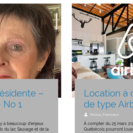
résidente –
Location à 
 No 1
de type Air
Patrice_Francoeur
l y a beaucoup d’enjeux
À compter du 25 mars 202
ts du lac Sauvage et de la
Québécois pourront louer