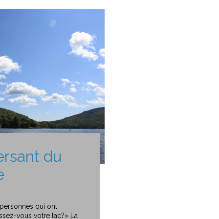
ersant du
e
 personnes qui ont
sez-vous votre lac?» La