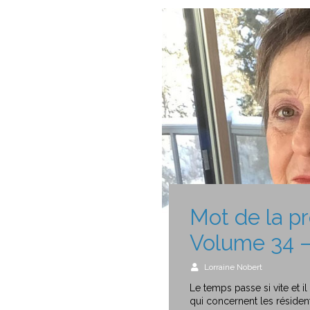
Mot de la p
Volume 34 –
Lorraine Nobert
Le temps passe si vite et i
qui concernent les résiden