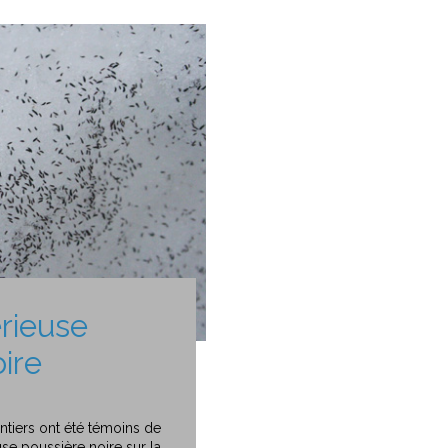
rieuse
ire
ntiers ont été témoins de
use poussière noire sur la