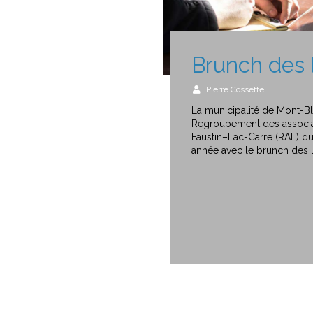
Brunch des 
Pierre Cossette
La municipalité de Mont-Bl
Regroupement des associat
Faustin–Lac-Carré (RAL) qu
année avec le brunch des l