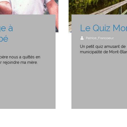
e à
Le Quiz Mo
bé
Patrice_Francoeur
Un petit quiz amusant de 
municipalité de Mont-Bla
 père nous a quittés en
r rejoindre ma mère.