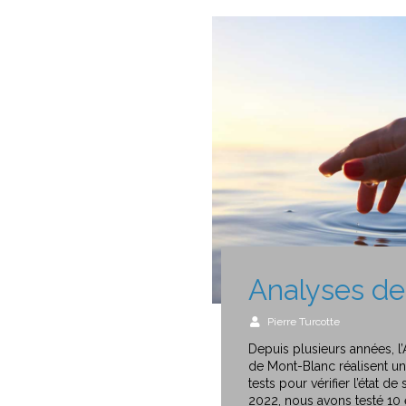
Analyses de 
Pierre Turcotte
Depuis plusieurs années, l’
de Mont-Blanc réalisent u
tests pour vérifier l’état d
2022, nous avons testé 10 