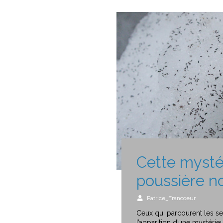
Cette mysté
poussière no
Patrice_Francoeur
Ceux qui parcourent les se
l’apparition d’une mystérie