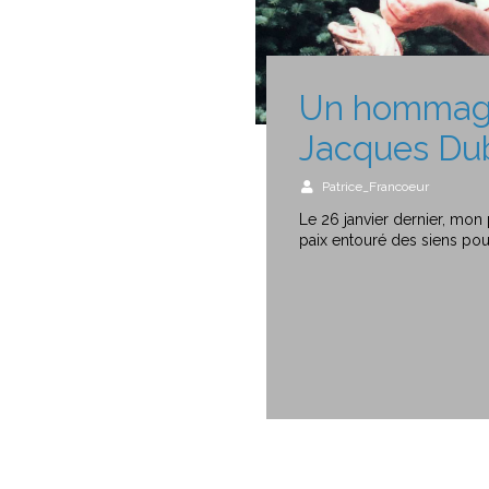
Un hommag
Jacques Du
Patrice_Francoeur
Le 26 janvier dernier, mon
paix entouré des siens pou