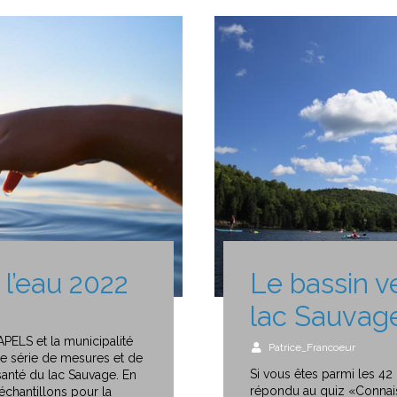
l’eau 2022
Le bassin v
lac Sauvag
APELS et la municipalité
Patrice_Francoeur
ne série de mesures et de
Si vous êtes parmi les 42
e santé du lac Sauvage. En
répondu au quiz «Connais
échantillons pour la