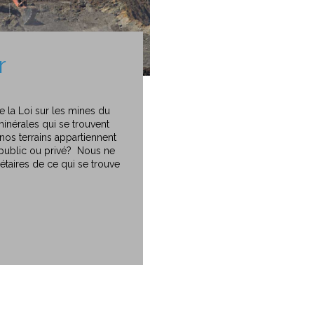
r
e la Loi sur les mines du
inérales qui se trouvent
nos terrains appartiennent
it public ou privé? Nous ne
aires de ce qui se trouve