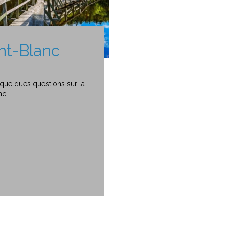
nt-Blanc
quelques questions sur la
nc