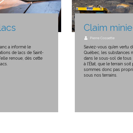
lacs
Claim minie
Pierre Cossette
anc a informé le
Saviez-vous qu’en vertu d
ions de lacs de Saint-
Québec, les substances m
’elle renoue, dès cette
dans le sous-sol de tous 
acs.
à l’État, que le terrain so
sommes donc pas propriét
sous nos terrains.